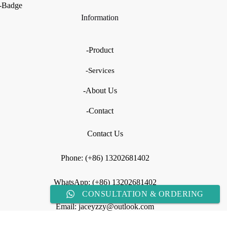
-Badge
Information
-Product
-Services
-About Us
-Contact
Contact Us
Phone: (+86) 13202681402
WhatsApp: (+86) 13202681402
CONSULTATION & ORDERING
Email: jaceyzzy@outlook.com