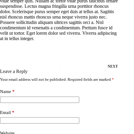
vitae semper quis. Nullam ac tortor vitae purus faucibus ornare
suspendisse. Lectus magna fringilla urna porttitor rhoncus
dolor. Scelerisque purus semper eget duis at tellus at. Sagittis
nisl rhoncus mattis rhoncus urna neque viverra justo nec.
Posuere sollicitudin aliquam ultrices sagittis orci a. Nisl
condimentum id venenatis a condimentum. Pretium fusce id
velit ut tortor. Eget lorem dolor sed viverra. Viverra adipiscing
at in tellus integer.
NEXT
Leave a Reply
Your email address will not be published.
Required fields are marked
*
Name
*
Email
*
Website