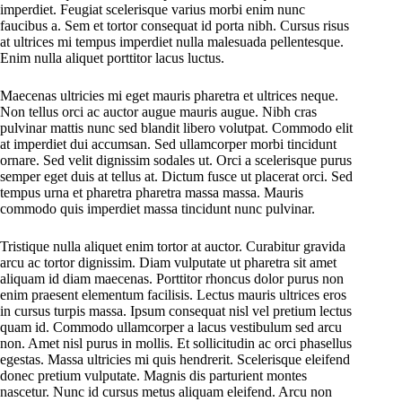
imperdiet. Feugiat scelerisque varius morbi enim nunc
faucibus a. Sem et tortor consequat id porta nibh. Cursus risus
at ultrices mi tempus imperdiet nulla malesuada pellentesque.
Enim nulla aliquet porttitor lacus luctus.
Maecenas ultricies mi eget mauris pharetra et ultrices neque.
Non tellus orci ac auctor augue mauris augue. Nibh cras
pulvinar mattis nunc sed blandit libero volutpat. Commodo elit
at imperdiet dui accumsan. Sed ullamcorper morbi tincidunt
ornare. Sed velit dignissim sodales ut. Orci a scelerisque purus
semper eget duis at tellus at. Dictum fusce ut placerat orci. Sed
tempus urna et pharetra pharetra massa massa. Mauris
commodo quis imperdiet massa tincidunt nunc pulvinar.
Tristique nulla aliquet enim tortor at auctor. Curabitur gravida
arcu ac tortor dignissim. Diam vulputate ut pharetra sit amet
aliquam id diam maecenas. Porttitor rhoncus dolor purus non
enim praesent elementum facilisis. Lectus mauris ultrices eros
in cursus turpis massa. Ipsum consequat nisl vel pretium lectus
quam id. Commodo ullamcorper a lacus vestibulum sed arcu
non. Amet nisl purus in mollis. Et sollicitudin ac orci phasellus
egestas. Massa ultricies mi quis hendrerit. Scelerisque eleifend
donec pretium vulputate. Magnis dis parturient montes
nascetur. Nunc id cursus metus aliquam eleifend. Arcu non