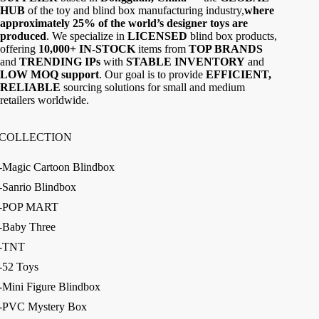
HUB
of the toy and blind box manufacturing industry,
where
approximately 25% of the world’s designer toys are
produced
. We specialize in
LICENSED
blind box products,
offering
10,000+ IN-STOCK
items from
TOP BRANDS
and
TRENDING IPs
with
STABLE INVENTORY
and
LOW MOQ support
. Our goal is to provide
EFFICIENT,
RELIABLE
sourcing solutions for small and medium
retailers worldwide.
COLLECTION
-Magic Cartoon Blindbox
-Sanrio Blindbox
-POP MART
-Baby Three
-TNT
-52 Toys
-Mini Figure Blindbox
-PVC Mystery Box