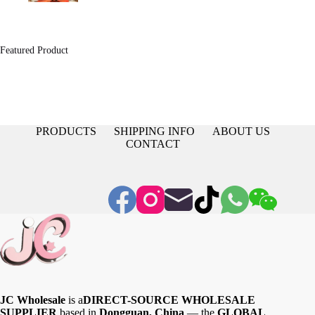
range:
$12.78
through
$51.14
Featured Product
PRODUCTS
SHIPPING INFO
ABOUT US
CONTACT
JC Wholesale
is a
DIRECT-SOURCE WHOLESALE
SUPPLIER
based in
Dongguan, China
— the
GLOBAL