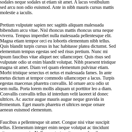
sodales neque sodales ut etiam sit amet. A lacus vestibulum
sed arcu non odio euismod. Ante in nibh mauris cursus mattis
molestie a iaculis.
Pretium vulputate sapien nec sagittis aliquam malesuada
bibendum arcu vitae. Nisl rhoncus mattis rhoncus urna neque
viverra. Tempus imperdiet nulla malesuada pellentesque elit.
Magna etiam tempor orci eu lobortis elementum nibh tellus.
Quis blandit turpis cursus in hac habitasse platea dictumst. Sed
elementum tempus egestas sed sed risus pretium. Nunc mi
ipsum faucibus vitae aliquet nec ullamcorper. Quis risus sed
vulputate odio ut enim blandit volutpat. Nibh praesent tristique
magna sit amet. Diam vel quam elementum pulvinar etiam.
Morbi tristique senectus et netus et malesuada fames. In ante
metus dictum at tempor commodo ullamcorper a lacus. Turpis
egestas maecenas pharetra convallis. Id ornare arcu odio ut
sem nulla. Porta lorem mollis aliquam ut porttitor leo a diam.
Convallis convallis tellus id interdum velit laoreet id donec
ultrices. Ac auctor augue mauris augue neque gravida in
fermentum. Eget mauris pharetra et ultrices neque ornare
aenean euismod elementum.
Faucibus a pellentesque sit amet. Congue nisi vitae suscipit
tellus. Elementum integer enim neque volutpat ac tincidunt