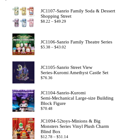
JC1107-Sanrio Family Soda & Dessert
Shopping Street
Price
$
8.22
–
$
49.29
range:
$8.22
through
$49.29
JC1106-Sanrio Family Theatre Series
Price
$
5.38
–
$
43.02
range:
$5.38
through
$43.02
JC1105-Sanrio Street View
Series‑Kuromi Amethyst Castle Set
$
76.36
JC1104-Sanrio‑Kuromi
Semi‑Mechanical Large‑size Building
Block Figure
$
70.48
JC1094-52toys‑Minions & Big
Monsters Series Vinyl Plush Charm
Blind Box
Price
$
12.78
–
$
51.14