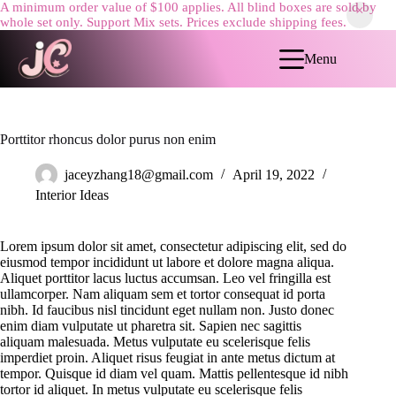
A minimum order value of $100 applies. All blind boxes are sold by
whole set only. Support Mix sets. Prices exclude shipping fees.
Skip
to
Menu
content
Porttitor rhoncus dolor purus non enim
jaceyzhang18@gmail.com
April 19, 2022
Interior Ideas
Lorem ipsum dolor sit amet, consectetur adipiscing elit, sed do
eiusmod tempor incididunt ut labore et dolore magna aliqua.
Aliquet porttitor lacus luctus accumsan. Leo vel fringilla est
ullamcorper. Nam aliquam sem et tortor consequat id porta
nibh. Id faucibus nisl tincidunt eget nullam non. Justo donec
enim diam vulputate ut pharetra sit. Sapien nec sagittis
aliquam malesuada. Metus vulputate eu scelerisque felis
imperdiet proin. Aliquet risus feugiat in ante metus dictum at
tempor. Quisque id diam vel quam. Mattis pellentesque id nibh
tortor id aliquet. In metus vulputate eu scelerisque felis